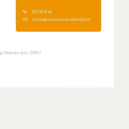
0113 50 18 46
directie@julianaschoolkrabbendijke.nl
ng
| Website door:
DORST