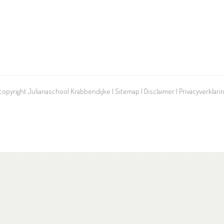
 copyright Julianaschool Krabbendijke |
Sitemap
|
Disclaimer
|
Privacyverklari