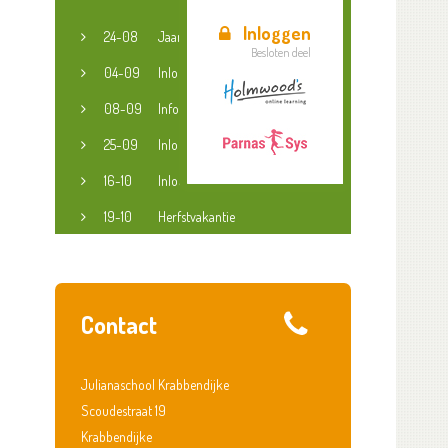
Inloggen
24-08
Jaaropening
Besloten deel
04-09
Inloopspreekuur jeugdconsulent
08-09
Informatieavond groep 3-8
25-09
Inloopspreekuur jeugdconsulent
16-10
Inloopspreekuur jeugdconsulent
19-10
Herfstvakantie
Contact
Julianaschool Krabbendijke
Scoudestraat 19
Krabbendijke