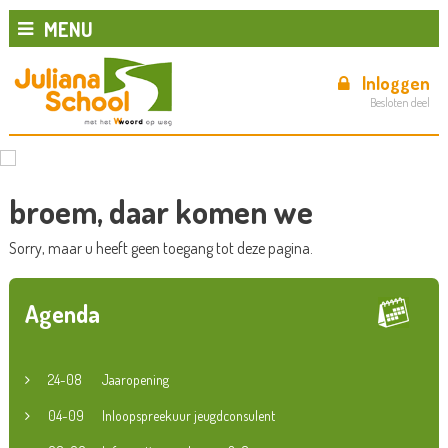
MENU
Inloggen
Besloten deel
broem, daar komen we
Sorry, maar u heeft geen toegang tot deze pagina.
Agenda
24-08
Jaaropening
04-09
Inloopspreekuur jeugdconsulent