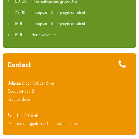
08-09
Informatieavond groep 3-8
25-09
Inloopspreekuur jeugdconsulent
16-10
Inloopspreekuur jeugdconsulent
19-10
Herfstvakantie
Contact
Julianaschool Krabbendijke
Scoudestraat 19
Krabbendijke
0113 50 18 46
directie@julianaschoolkrabbendijke.nl