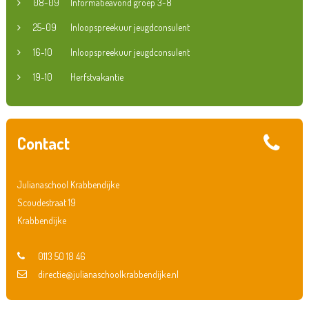
08-09
Informatieavond groep 3-8
25-09
Inloopspreekuur jeugdconsulent
16-10
Inloopspreekuur jeugdconsulent
19-10
Herfstvakantie
Contact
Julianaschool Krabbendijke
Scoudestraat 19
Krabbendijke
0113 50 18 46
directie@julianaschoolkrabbendijke.nl