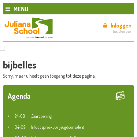
MENU
Inloggen
Besloten deel
bijbelles
Sorry, maar u heeft geen toegang tot deze pagina.
Agenda
24-08
Jaaropening
04-09
Inloopspreekuur jeugdconsulent