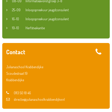
08-09
Informatieavond groep 3-8
25-09
Inloopspreekuur jeugdconsulent
16-10
Inloopspreekuur jeugdconsulent
19-10
Herfstvakantie
Contact
Julianaschool Krabbendijke
Scoudestraat 19
Krabbendijke
0113 50 18 46
directie@julianaschoolkrabbendijke.nl