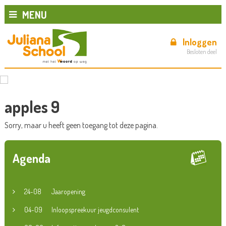
MENU
Inloggen
Besloten deel
apples 9
Sorry, maar u heeft geen toegang tot deze pagina.
Agenda
24-08
Jaaropening
04-09
Inloopspreekuur jeugdconsulent