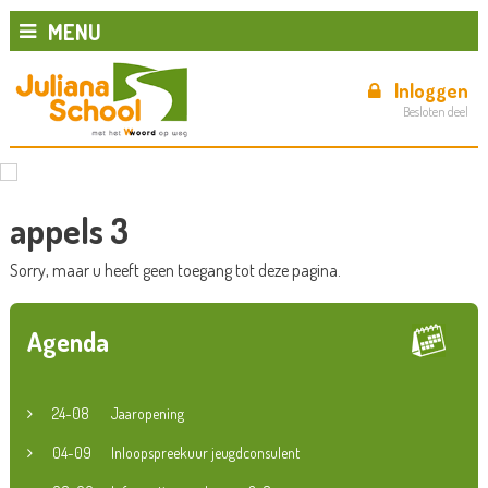
MENU
Inloggen
Besloten deel
appels 3
Sorry, maar u heeft geen toegang tot deze pagina.
Agenda
24-08
Jaaropening
04-09
Inloopspreekuur jeugdconsulent