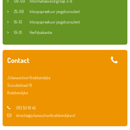
08-09
Informatieavond groep 3-8
25-09
Inloopspreekuur jeugdconsulent
16-10
Inloopspreekuur jeugdconsulent
19-10
Herfstvakantie
Contact
Julianaschool Krabbendijke
Scoudestraat 19
Krabbendijke
0113 50 18 46
directie@julianaschoolkrabbendijke.nl