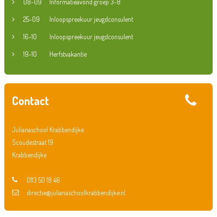
08-09
Informatieavond groep 3-8
25-09
Inloopspreekuur jeugdconsulent
16-10
Inloopspreekuur jeugdconsulent
19-10
Herfstvakantie
Contact
Julianaschool Krabbendijke
Scoudestraat 19
Krabbendijke
0113 50 18 46
directie@julianaschoolkrabbendijke.nl