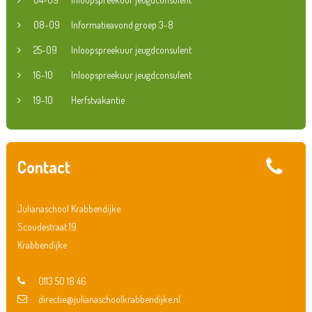
08-09
Informatieavond groep 3-8
25-09
Inloopspreekuur jeugdconsulent
16-10
Inloopspreekuur jeugdconsulent
19-10
Herfstvakantie
Contact
Julianaschool Krabbendijke
Scoudestraat 19
Krabbendijke
0113 50 18 46
directie@julianaschoolkrabbendijke.nl