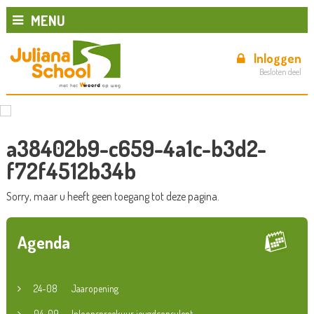
MENU
Inloggen
Besloten deel
a38402b9-c659-4a1c-b3d2-
f72f4512b34b
Sorry, maar u heeft geen toegang tot deze pagina.
Agenda
24-08
Jaaropening
04-09
Inloopspreekuur jeugdconsulent