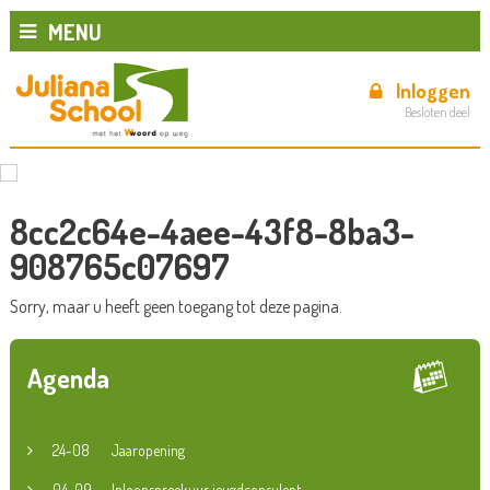
MENU
Inloggen
Besloten deel
8cc2c64e-4aee-43f8-8ba3-
908765c07697
Sorry, maar u heeft geen toegang tot deze pagina.
Agenda
24-08
Jaaropening
04-09
Inloopspreekuur jeugdconsulent