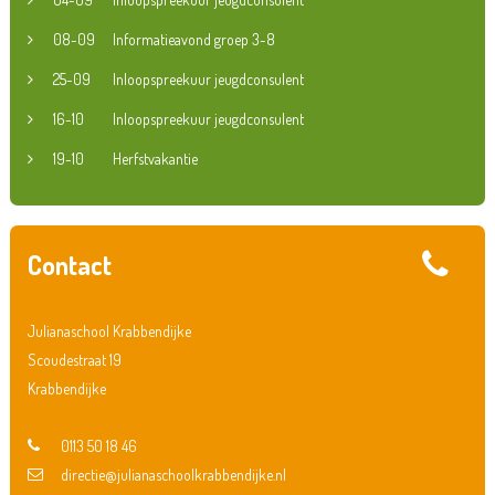
08-09
Informatieavond groep 3-8
25-09
Inloopspreekuur jeugdconsulent
16-10
Inloopspreekuur jeugdconsulent
19-10
Herfstvakantie
Contact
Julianaschool Krabbendijke
Scoudestraat 19
Krabbendijke
0113 50 18 46
directie@julianaschoolkrabbendijke.nl