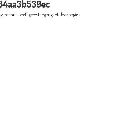
34aa3b539ec
ry, maar u heeft geen toegang tot deze pagina.