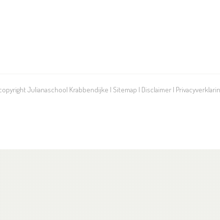
 copyright Julianaschool Krabbendijke |
Sitemap
|
Disclaimer
|
Privacyverklari