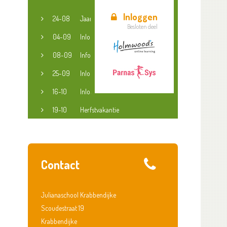
Inloggen
24-08
Jaaropening
Besloten deel
04-09
Inloopspreekuur jeugdconsulent
08-09
Informatieavond groep 3-8
25-09
Inloopspreekuur jeugdconsulent
16-10
Inloopspreekuur jeugdconsulent
19-10
Herfstvakantie
Contact
Julianaschool Krabbendijke
Scoudestraat 19
Krabbendijke