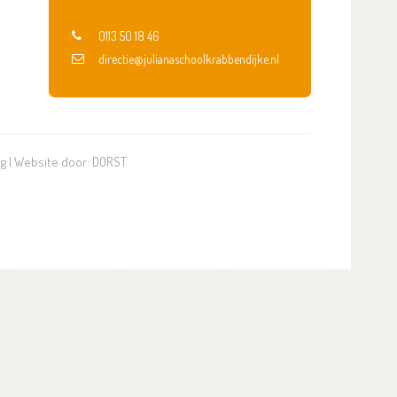
0113 50 18 46
directie@julianaschoolkrabbendijke.nl
ng
| Website door:
DORST