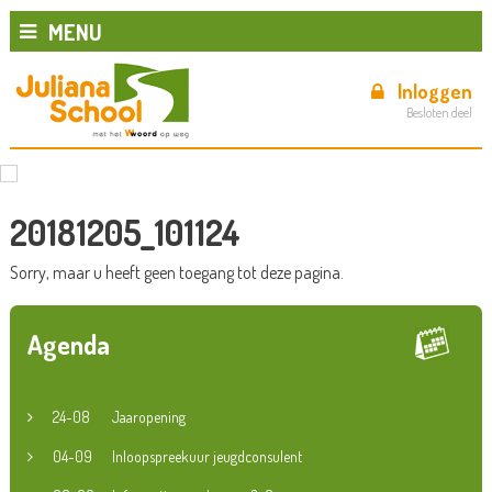
MENU
Inloggen
Besloten deel
20181205_101124
Sorry, maar u heeft geen toegang tot deze pagina.
Agenda
24-08
Jaaropening
04-09
Inloopspreekuur jeugdconsulent