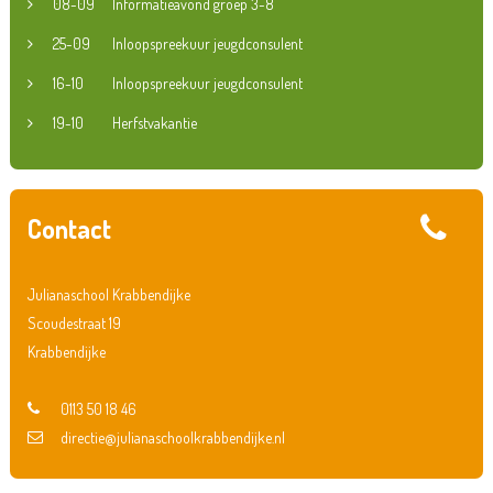
08-09
Informatieavond groep 3-8
25-09
Inloopspreekuur jeugdconsulent
16-10
Inloopspreekuur jeugdconsulent
19-10
Herfstvakantie
Contact
Julianaschool Krabbendijke
Scoudestraat 19
Krabbendijke
0113 50 18 46
directie@julianaschoolkrabbendijke.nl