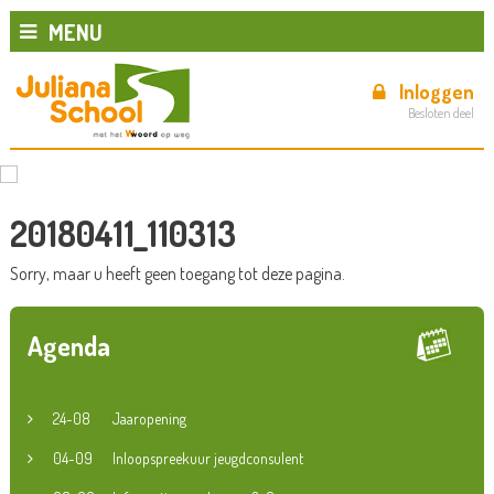
MENU
Inloggen
Besloten deel
20180411_110313
Sorry, maar u heeft geen toegang tot deze pagina.
Agenda
24-08
Jaaropening
04-09
Inloopspreekuur jeugdconsulent