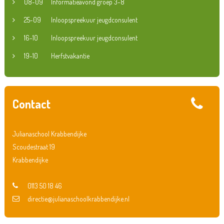
08-09
Informatieavond groep 3-8
25-09
Inloopspreekuur jeugdconsulent
16-10
Inloopspreekuur jeugdconsulent
19-10
Herfstvakantie
Contact
Julianaschool Krabbendijke
Scoudestraat 19
Krabbendijke
0113 50 18 46
directie@julianaschoolkrabbendijke.nl