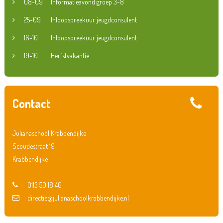
08-09
Informatieavond groep 3-8
25-09
Inloopspreekuur jeugdconsulent
16-10
Inloopspreekuur jeugdconsulent
19-10
Herfstvakantie
Contact
Julianaschool Krabbendijke
Scoudestraat 19
Krabbendijke
0113 50 18 46
directie@julianaschoolkrabbendijke.nl