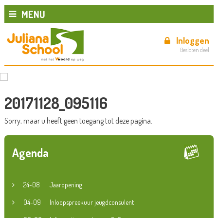
MENU
Inloggen
Besloten deel
20171128_095116
Sorry, maar u heeft geen toegang tot deze pagina.
Agenda
24-08
Jaaropening
04-09
Inloopspreekuur jeugdconsulent