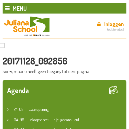
MENU
Inloggen
Besloten deel
20171128_092856
Sorry, maar u heeft geen toegang tot deze pagina.
Agenda
24-08
Jaaropening
04-09
Inloopspreekuur jeugdconsulent