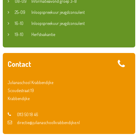
08-09
Informatieavond groep 3-8
25-09
Inloopspreekuur jeugdconsulent
16-10
Inloopspreekuur jeugdconsulent
19-10
Herfstvakantie
Contact
Julianaschool Krabbendijke
Scoudestraat 19
Krabbendijke
0113 50 18 46
directie@julianaschoolkrabbendijke.nl