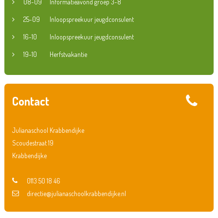
08-09
Informatieavond groep 3-8
25-09
Inloopspreekuur jeugdconsulent
16-10
Inloopspreekuur jeugdconsulent
19-10
Herfstvakantie
Contact
Julianaschool Krabbendijke
Scoudestraat 19
Krabbendijke
0113 50 18 46
directie@julianaschoolkrabbendijke.nl