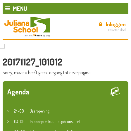
MENU
Inloggen
Besloten deel
20171127_101012
Sorry, maar u heeft geen toegang tot deze pagina.
Agenda
24-08
Jaaropening
04-09
Inloopspreekuur jeugdconsulent