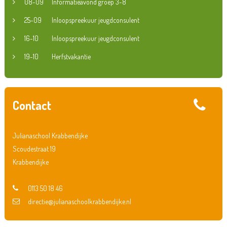
08-09
Informatieavond groep 3-8
25-09
Inloopspreekuur jeugdconsulent
16-10
Inloopspreekuur jeugdconsulent
19-10
Herfstvakantie
Contact
Julianaschool Krabbendijke
Scoudestraat 19
Krabbendijke
0113 50 18 46
directie@julianaschoolkrabbendijke.nl