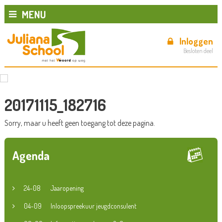
MENU
Inloggen
Besloten deel
20171115_182716
Sorry, maar u heeft geen toegang tot deze pagina.
Agenda
24-08
Jaaropening
04-09
Inloopspreekuur jeugdconsulent