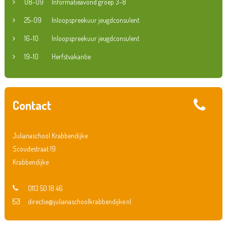
08-09
Informatieavond groep 3-8
25-09
Inloopspreekuur jeugdconsulent
16-10
Inloopspreekuur jeugdconsulent
19-10
Herfstvakantie
Contact
Julianaschool Krabbendijke
Scoudestraat 19
Krabbendijke
0113 50 18 46
directie@julianaschoolkrabbendijke.nl