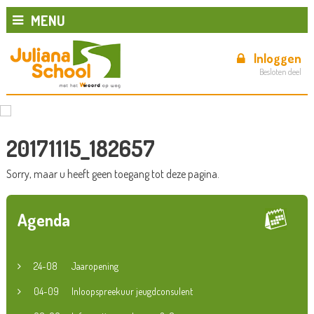
MENU
Inloggen
Besloten deel
20171115_182657
Sorry, maar u heeft geen toegang tot deze pagina.
Agenda
24-08
Jaaropening
04-09
Inloopspreekuur jeugdconsulent