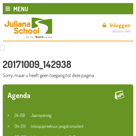
MENU
Inloggen
Besloten deel
20171009_142938
Sorry, maar u heeft geen toegang tot deze pagina.
Agenda
24-08
Jaaropening
04-09
Inloopspreekuur jeugdconsulent