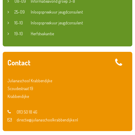
08-09
Informatieavond groep 3-8
25-09
Inloopspreekuur jeugdconsulent
16-10
Inloopspreekuur jeugdconsulent
19-10
Herfstvakantie
Contact
Julianaschool Krabbendijke
Scoudestraat 19
Krabbendijke
0113 50 18 46
directie@julianaschoolkrabbendijke.nl