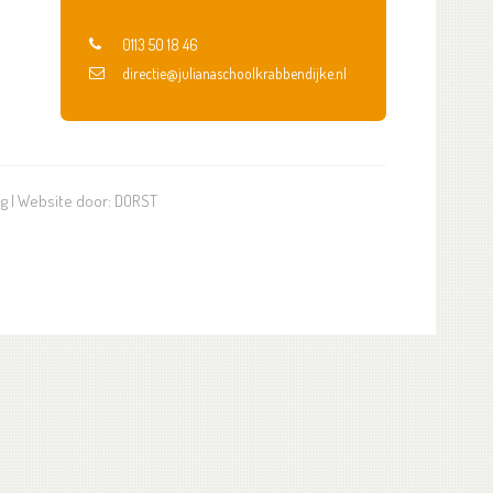
0113 50 18 46
directie@julianaschoolkrabbendijke.nl
ng
| Website door:
DORST