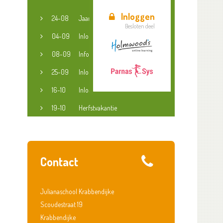
Inloggen
24-08
Jaaropening
Besloten deel
04-09
Inloopspreekuur jeugdconsulent
08-09
Informatieavond groep 3-8
25-09
Inloopspreekuur jeugdconsulent
16-10
Inloopspreekuur jeugdconsulent
19-10
Herfstvakantie
Contact
Julianaschool Krabbendijke
Scoudestraat 19
Krabbendijke