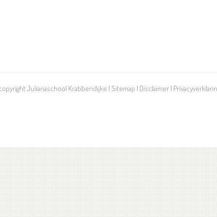
 copyright Julianaschool Krabbendijke |
Sitemap
|
Disclaimer
|
Privacyverklari