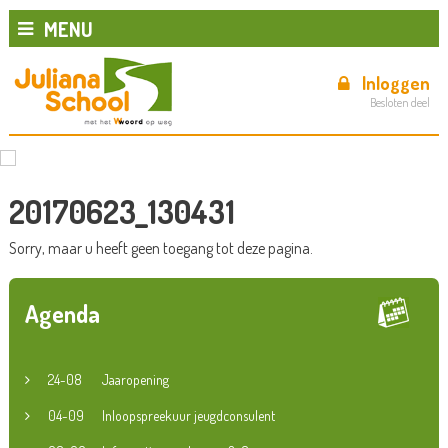
MENU
Inloggen
Besloten deel
20170623_130431
Sorry, maar u heeft geen toegang tot deze pagina.
Agenda
24-08
Jaaropening
04-09
Inloopspreekuur jeugdconsulent