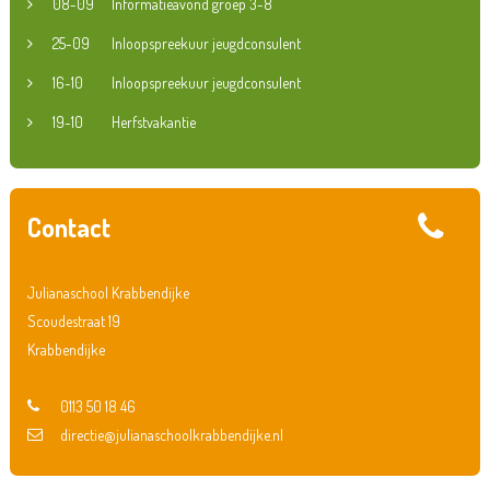
08-09
Informatieavond groep 3-8
25-09
Inloopspreekuur jeugdconsulent
16-10
Inloopspreekuur jeugdconsulent
19-10
Herfstvakantie
Contact
Julianaschool Krabbendijke
Scoudestraat 19
Krabbendijke
0113 50 18 46
directie@julianaschoolkrabbendijke.nl