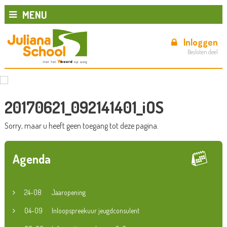
MENU
Inloggen
Besloten deel
20170621_092141401_iOS
Sorry, maar u heeft geen toegang tot deze pagina.
Agenda
24-08
Jaaropening
04-09
Inloopspreekuur jeugdconsulent