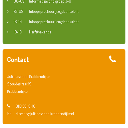
08-09
Informatieavond groep 3-8
25-09
Inloopspreekuur jeugdconsulent
16-10
Inloopspreekuur jeugdconsulent
19-10
Herfstvakantie
Contact
Julianaschool Krabbendijke
Scoudestraat 19
Krabbendijke
0113 50 18 46
directie@julianaschoolkrabbendijke.nl