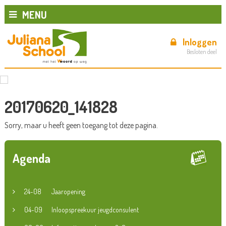
MENU
Inloggen
Besloten deel
20170620_141828
Sorry, maar u heeft geen toegang tot deze pagina.
Agenda
24-08
Jaaropening
04-09
Inloopspreekuur jeugdconsulent