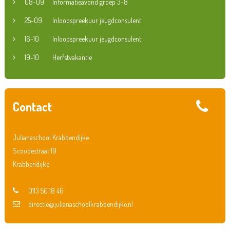
08-09
Informatieavond groep 3-8
25-09
Inloopspreekuur jeugdconsulent
16-10
Inloopspreekuur jeugdconsulent
19-10
Herfstvakantie
Contact
Julianaschool Krabbendijke
Scoudestraat 19
Krabbendijke
0113 50 18 46
directie@julianaschoolkrabbendijke.nl