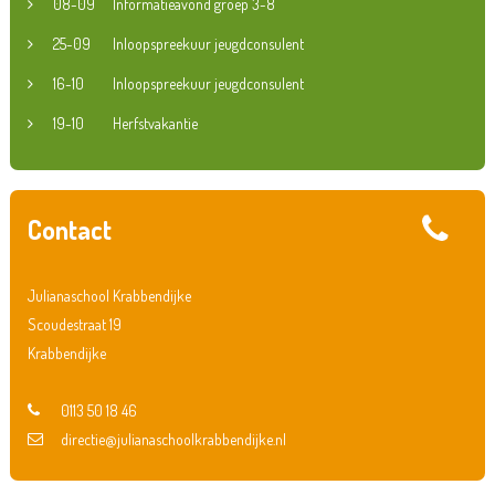
08-09
Informatieavond groep 3-8
25-09
Inloopspreekuur jeugdconsulent
16-10
Inloopspreekuur jeugdconsulent
19-10
Herfstvakantie
Contact
Julianaschool Krabbendijke
Scoudestraat 19
Krabbendijke
0113 50 18 46
directie@julianaschoolkrabbendijke.nl