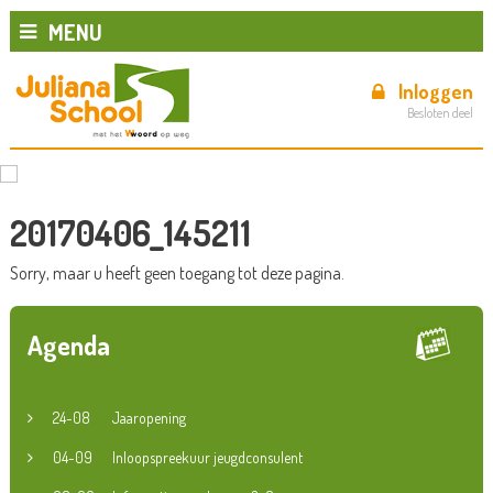
MENU
Inloggen
Besloten deel
20170406_145211
Sorry, maar u heeft geen toegang tot deze pagina.
Agenda
24-08
Jaaropening
04-09
Inloopspreekuur jeugdconsulent