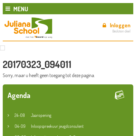
MENU
Inloggen
Besloten deel
20170323_094011
Sorry, maar u heeft geen toegang tot deze pagina.
Agenda
24-08
Jaaropening
04-09
Inloopspreekuur jeugdconsulent