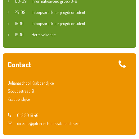
08-09
Informatieavond groep 3-8
25-09
Inloopspreekuur jeugdconsulent
16-10
Inloopspreekuur jeugdconsulent
19-10
Herfstvakantie
Contact
Julianaschool Krabbendijke
Scoudestraat 19
Krabbendijke
0113 50 18 46
directie@julianaschoolkrabbendijke.nl