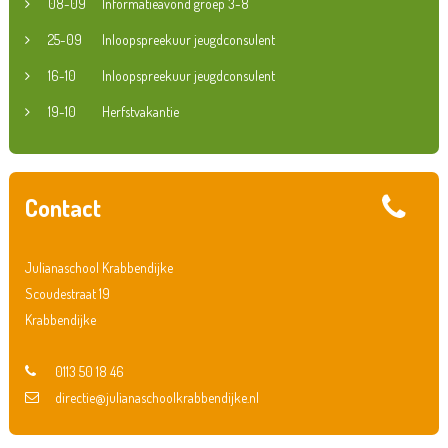
08-09
Informatieavond groep 3-8
25-09
Inloopspreekuur jeugdconsulent
16-10
Inloopspreekuur jeugdconsulent
19-10
Herfstvakantie
Contact
Julianaschool Krabbendijke
Scoudestraat 19
Krabbendijke
0113 50 18 46
directie@julianaschoolkrabbendijke.nl