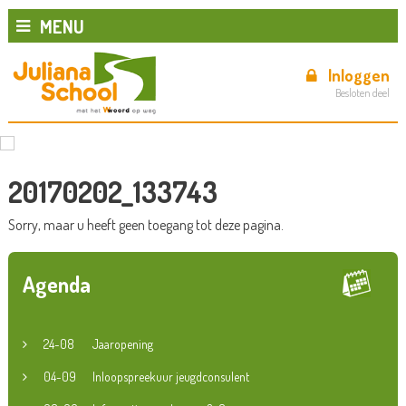
MENU
Inloggen
Besloten deel
20170202_133743
Sorry, maar u heeft geen toegang tot deze pagina.
Agenda
24-08
Jaaropening
04-09
Inloopspreekuur jeugdconsulent