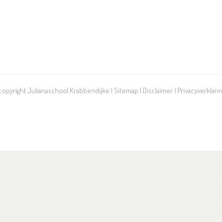
 copyright Julianaschool Krabbendijke |
Sitemap
|
Disclaimer
|
Privacyverklari