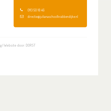
0113 50 18 46
directie@julianaschoolkrabbendijke.nl
ng
| Website door:
DORST