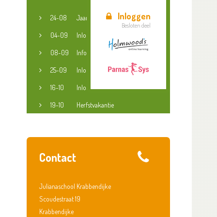
Inloggen
24-08
Jaaropening
Besloten deel
04-09
Inloopspreekuur jeugdconsulent
08-09
Informatieavond groep 3-8
25-09
Inloopspreekuur jeugdconsulent
16-10
Inloopspreekuur jeugdconsulent
19-10
Herfstvakantie
Contact
Julianaschool Krabbendijke
Scoudestraat 19
Krabbendijke