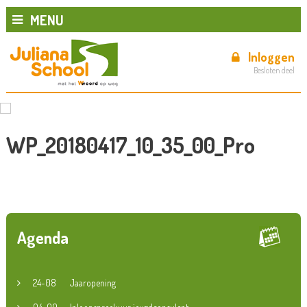
MENU
Inloggen
Besloten deel
WP_20180417_10_35_00_Pro
Agenda
24-08
Jaaropening