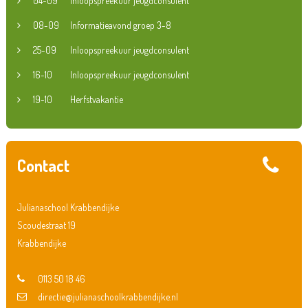
04-09
Inloopspreekuur jeugdconsulent
08-09
Informatieavond groep 3-8
25-09
Inloopspreekuur jeugdconsulent
16-10
Inloopspreekuur jeugdconsulent
19-10
Herfstvakantie
Contact
Julianaschool Krabbendijke
Scoudestraat 19
Krabbendijke
0113 50 18 46
directie@julianaschoolkrabbendijke.nl