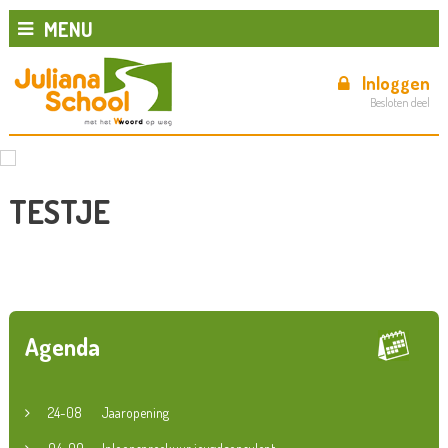
MENU
Inloggen
Besloten deel
TESTJE
Agenda
24-08
Jaaropening