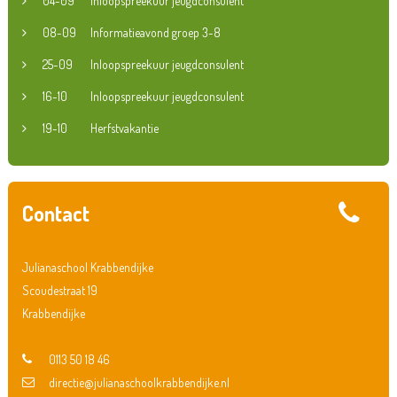
04-09
Inloopspreekuur jeugdconsulent
08-09
Informatieavond groep 3-8
25-09
Inloopspreekuur jeugdconsulent
16-10
Inloopspreekuur jeugdconsulent
19-10
Herfstvakantie
Contact
Julianaschool Krabbendijke
Scoudestraat 19
Krabbendijke
0113 50 18 46
directie@julianaschoolkrabbendijke.nl