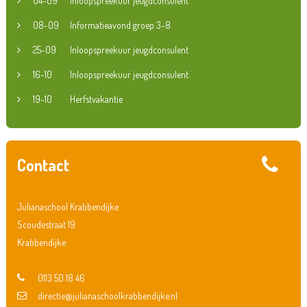
04-09
Inloopspreekuur jeugdconsulent
08-09
Informatieavond groep 3-8
25-09
Inloopspreekuur jeugdconsulent
16-10
Inloopspreekuur jeugdconsulent
19-10
Herfstvakantie
Contact
Julianaschool Krabbendijke
Scoudestraat 19
Krabbendijke
0113 50 18 46
directie@julianaschoolkrabbendijke.nl