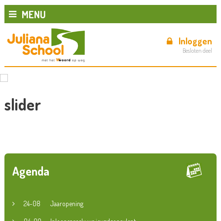
MENU
Inloggen
Besloten deel
slider
Agenda
24-08
Jaaropening