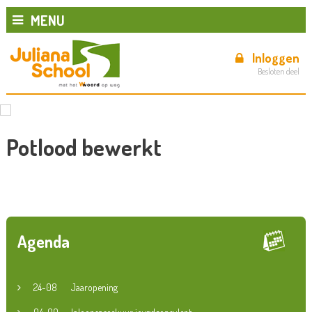
MENU
Inloggen
Besloten deel
Potlood bewerkt
Agenda
24-08
Jaaropening