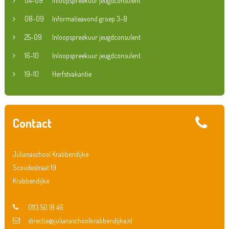
04-09
Inloopspreekuur jeugdconsulent
08-09
Informatieavond groep 3-8
25-09
Inloopspreekuur jeugdconsulent
16-10
Inloopspreekuur jeugdconsulent
19-10
Herfstvakantie
Contact
Julianaschool Krabbendijke
Scoudestraat 19
Krabbendijke
0113 50 18 46
directie@julianaschoolkrabbendijke.nl