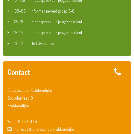
04-09
Inloopspreekuur jeugdconsulent
08-09
Informatieavond groep 3-8
25-09
Inloopspreekuur jeugdconsulent
16-10
Inloopspreekuur jeugdconsulent
19-10
Herfstvakantie
Contact
Julianaschool Krabbendijke
Scoudestraat 19
Krabbendijke
0113 50 18 46
directie@julianaschoolkrabbendijke.nl