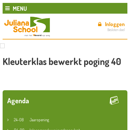
MENU
Inloggen
Besloten deel
Kleuterklas bewerkt poging 40
Agenda
24-08
Jaaropening