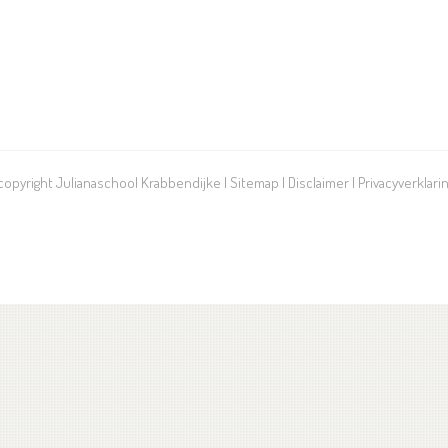
 copyright Julianaschool Krabbendijke |
Sitemap
|
Disclaimer
|
Privacyverklari