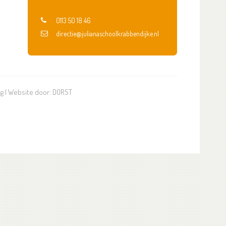
0113 50 18 46
directie@julianaschoolkrabbendijke.nl
ng
| Website door:
DORST