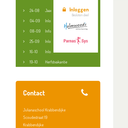
Inloggen
24-08
Jaaropening
Besloten deel
04-09
Inloopspreekuur jeugdconsulent
08-09
Informatieavond groep 3-8
25-09
Inloopspreekuur jeugdconsulent
16-10
Inloopspreekuur jeugdconsulent
19-10
Herfstvakantie
Contact
Julianaschool Krabbendijke
Scoudestraat 19
Krabbendijke