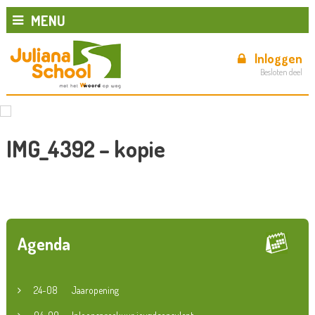
MENU
Inloggen
Besloten deel
IMG_4392 – kopie
Agenda
24-08
Jaaropening