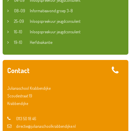
04-09
Inloopspreekuur jeugdconsulent
08-09
Informatieavond groep 3-8
25-09
Inloopspreekuur jeugdconsulent
16-10
Inloopspreekuur jeugdconsulent
19-10
Herfstvakantie
Contact
Julianaschool Krabbendijke
Scoudestraat 19
Krabbendijke
0113 50 18 46
directie@julianaschoolkrabbendijke.nl