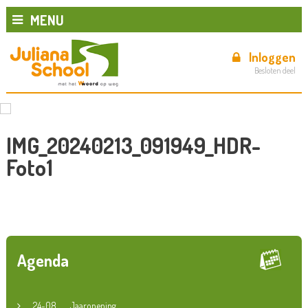
MENU
Inloggen
Besloten deel
IMG_20240213_091949_HDR-
Foto1
Agenda
24-08
Jaaropening