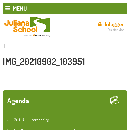
MENU
Inloggen
Besloten deel
IMG_20210902_103951
Agenda
24-08
Jaaropening