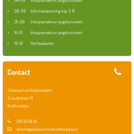
04-09
Inloopspreekuur jeugdconsulent
08-09
Informatieavond groep 3-8
25-09
Inloopspreekuur jeugdconsulent
16-10
Inloopspreekuur jeugdconsulent
19-10
Herfstvakantie
Contact
Julianaschool Krabbendijke
Scoudestraat 19
Krabbendijke
0113 50 18 46
directie@julianaschoolkrabbendijke.nl