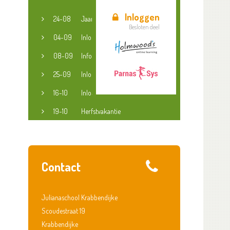
Inloggen
24-08
Jaaropening
Besloten deel
04-09
Inloopspreekuur jeugdconsulent
08-09
Informatieavond groep 3-8
25-09
Inloopspreekuur jeugdconsulent
16-10
Inloopspreekuur jeugdconsulent
19-10
Herfstvakantie
Contact
Julianaschool Krabbendijke
Scoudestraat 19
Krabbendijke