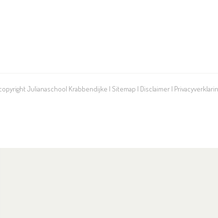
 copyright Julianaschool Krabbendijke |
Sitemap
|
Disclaimer
|
Privacyverklari