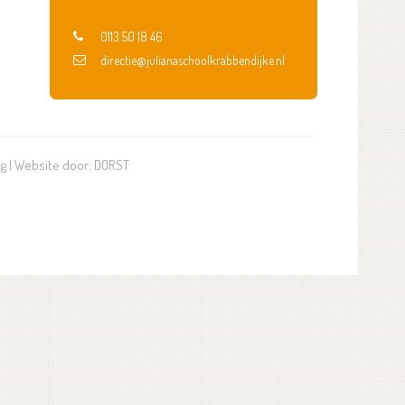
0113 50 18 46
directie@julianaschoolkrabbendijke.nl
ng
| Website door:
DORST