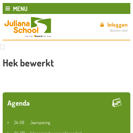
MENU
Inloggen
Besloten deel
Hek bewerkt
Agenda
24-08
Jaaropening