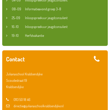
04-09
Inloopspreekuur jeugdconsulent
08-09
Informatieavond groep 3-8
25-09
Inloopspreekuur jeugdconsulent
16-10
Inloopspreekuur jeugdconsulent
19-10
Herfstvakantie
Contact
Julianaschool Krabbendijke
Scoudestraat 19
Krabbendijke
0113 50 18 46
directie@julianaschoolkrabbendijke.nl