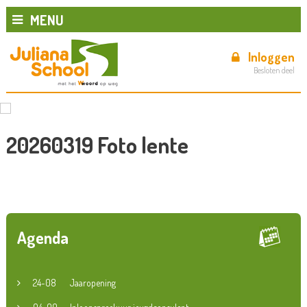
MENU
Inloggen
Besloten deel
20260319 Foto lente
Agenda
24-08
Jaaropening