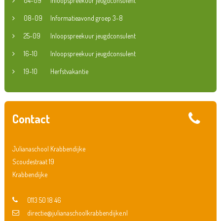
04-09
Inloopspreekuur jeugdconsulent
08-09
Informatieavond groep 3-8
25-09
Inloopspreekuur jeugdconsulent
16-10
Inloopspreekuur jeugdconsulent
19-10
Herfstvakantie
Contact
Julianaschool Krabbendijke
Scoudestraat 19
Krabbendijke
0113 50 18 46
directie@julianaschoolkrabbendijke.nl