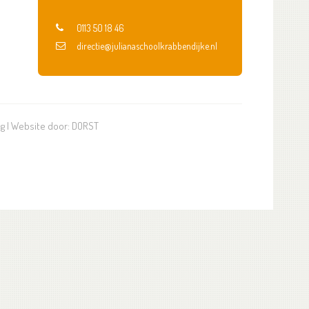
0113 50 18 46
directie@julianaschoolkrabbendijke.nl
ng
| Website door:
DORST