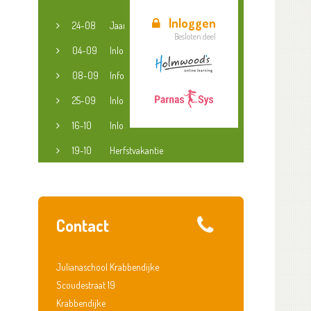
Inloggen
24-08
Jaaropening
Besloten deel
04-09
Inloopspreekuur jeugdconsulent
08-09
Informatieavond groep 3-8
25-09
Inloopspreekuur jeugdconsulent
16-10
Inloopspreekuur jeugdconsulent
19-10
Herfstvakantie
Contact
Julianaschool Krabbendijke
Scoudestraat 19
Krabbendijke