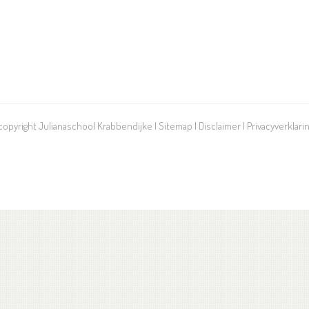
 copyright Julianaschool Krabbendijke |
Sitemap
|
Disclaimer
|
Privacyverklari