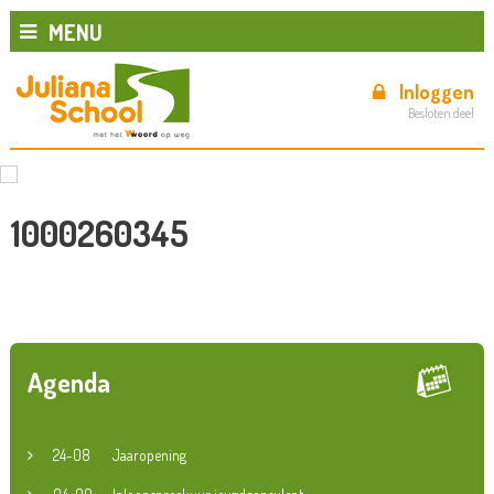
MENU
Inloggen
Besloten deel
1000260345
Agenda
24-08
Jaaropening