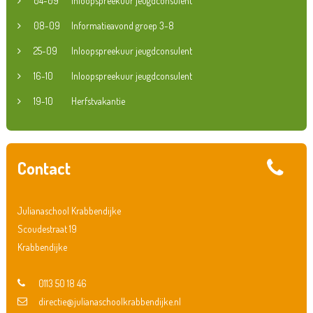
04-09
Inloopspreekuur jeugdconsulent
08-09
Informatieavond groep 3-8
25-09
Inloopspreekuur jeugdconsulent
16-10
Inloopspreekuur jeugdconsulent
19-10
Herfstvakantie
Contact
Julianaschool Krabbendijke
Scoudestraat 19
Krabbendijke
0113 50 18 46
directie@julianaschoolkrabbendijke.nl