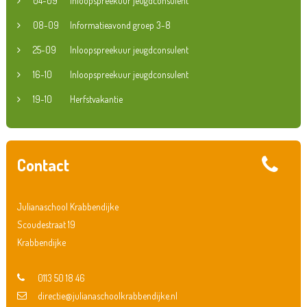
04-09
Inloopspreekuur jeugdconsulent
08-09
Informatieavond groep 3-8
25-09
Inloopspreekuur jeugdconsulent
16-10
Inloopspreekuur jeugdconsulent
19-10
Herfstvakantie
Contact
Julianaschool Krabbendijke
Scoudestraat 19
Krabbendijke
0113 50 18 46
directie@julianaschoolkrabbendijke.nl