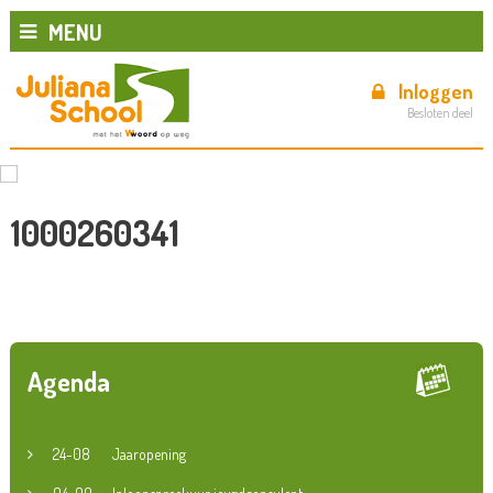
MENU
Inloggen
Besloten deel
1000260341
Agenda
24-08
Jaaropening