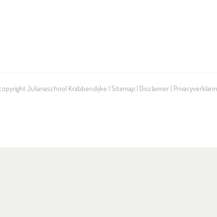
 copyright Julianaschool Krabbendijke |
Sitemap
|
Disclaimer
|
Privacyverklari