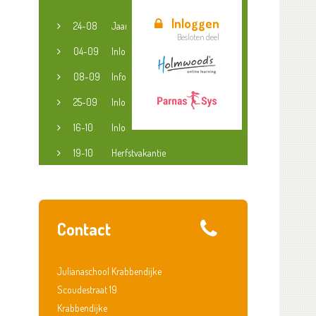
Inloggen
24-08
Jaaropening
Besloten deel
04-09
Inloopspreekuur jeugdconsulent
08-09
Informatieavond groep 3-8
25-09
Inloopspreekuur jeugdconsulent
16-10
Inloopspreekuur jeugdconsulent
19-10
Herfstvakantie
Contact
Julianaschool Krabbendijke
Scoudestraat 19
Krabbendijke