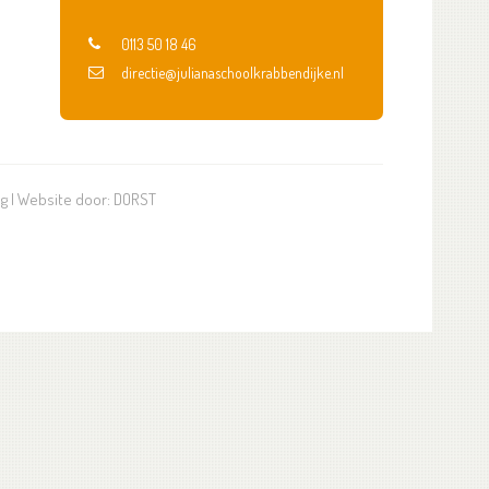
0113 50 18 46
directie@julianaschoolkrabbendijke.nl
ng
| Website door:
DORST