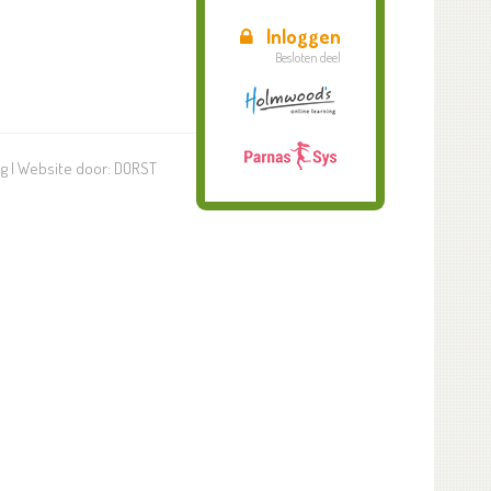
Inloggen
Besloten deel
ng
| Website door:
DORST