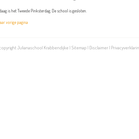
aag is het Tweede Pinksterdag. De school is gesloten.
r vorige pagina
 copyright Julianaschool Krabbendijke |
Sitemap
|
Disclaimer
|
Privacyverklari