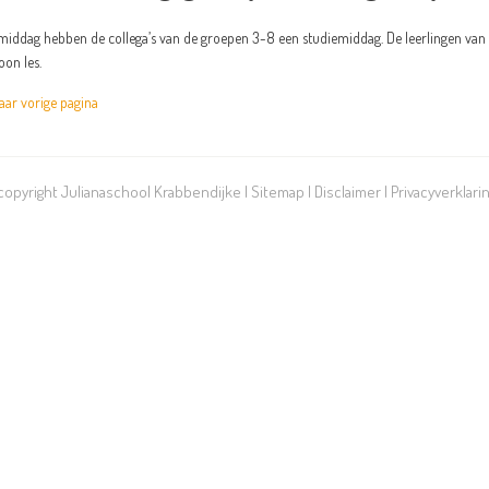
iddag hebben de collega’s van de groepen 3-8 een studiemiddag. De leerlingen van 
on les.
r vorige pagina
 copyright Julianaschool Krabbendijke |
Sitemap
|
Disclaimer
|
Privacyverklari