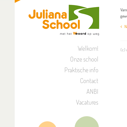
Vanm
gewo
Naa
Welkom!
(c)
Onze school
Praktische info
Contact
ANBI
Vacatures