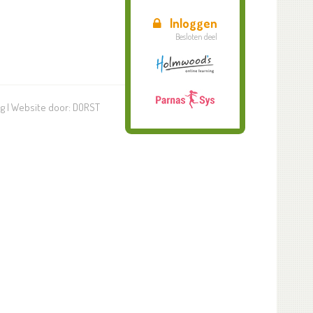
Inloggen
Besloten deel
ng
| Website door:
DORST