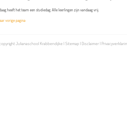
aag heeft het team een studiedag. Alle leerlingen zijn vandaag vrij.
r vorige pagina
 copyright Julianaschool Krabbendijke |
Sitemap
|
Disclaimer
|
Privacyverklari