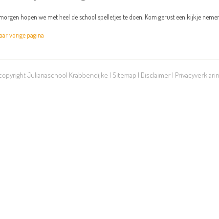
orgen hopen we met heel de school spelletjes te doen. Kom gerust een kijkje nem
r vorige pagina
 copyright Julianaschool Krabbendijke |
Sitemap
|
Disclaimer
|
Privacyverklari