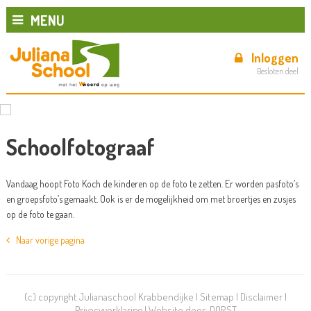
MENU
Inloggen
Besloten deel
Schoolfotograaf
Vandaag hoopt Foto Koch de kinderen op de foto te zetten. Er worden pasfoto’s
en groepsfoto’s gemaakt. Ook is er de mogelijkheid om met broertjes en zusjes
op de foto te gaan.
Naar vorige pagina
(c) copyright Julianaschool Krabbendijke |
Sitemap
|
Disclaimer
|
Privacyverklaring
| Website door:
DORST