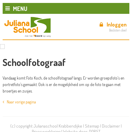
MENU
Inloggen
Besloten deel
Schoolfotograaf
Vandaag komt Foto Koch, de schoolfotograaf langs. Er worden groepsfoto’s en
portretfoto’s gemaakt. Ook is er de mogelijkheid om op de foto te gaan met
broertjes en zusjes.
Naar vorige pagina
(c) copyright Julianaschool Krabbendijke |
Sitemap
|
Disclaimer
|
Privacyverklaring
| Website door:
DORST