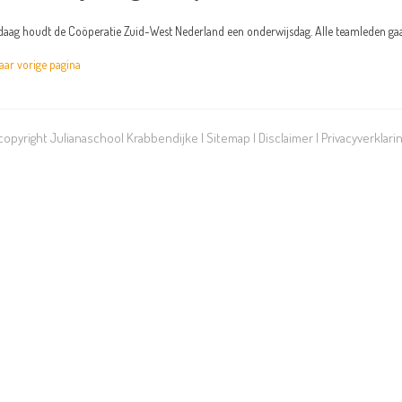
aag houdt de Coöperatie Zuid-West Nederland een onderwijsdag. Alle teamleden gaan
r vorige pagina
 copyright Julianaschool Krabbendijke |
Sitemap
|
Disclaimer
|
Privacyverklari