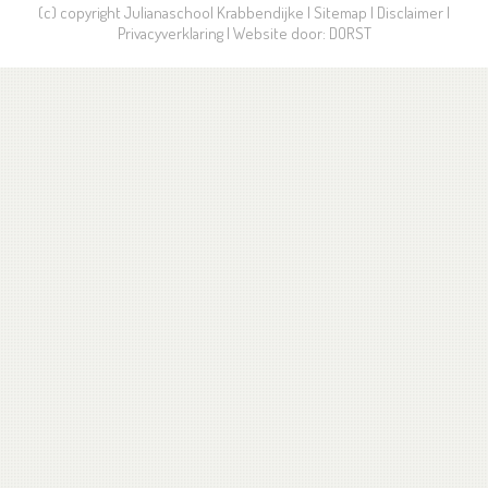
(c) copyright Julianaschool Krabbendijke |
Sitemap
|
Disclaimer
|
Privacyverklaring
| Website door:
DORST