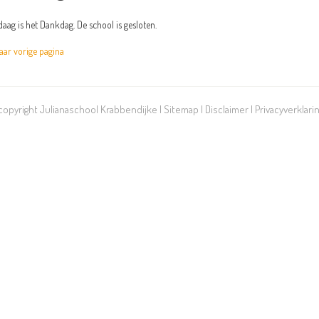
aag is het Dankdag. De school is gesloten.
r vorige pagina
 copyright Julianaschool Krabbendijke |
Sitemap
|
Disclaimer
|
Privacyverklari