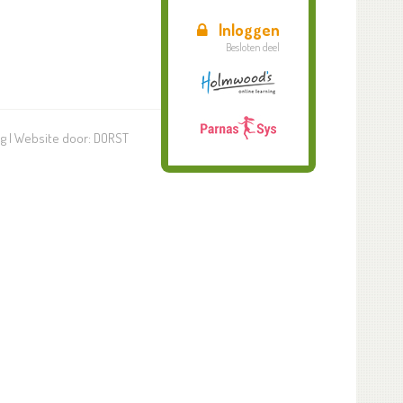
Inloggen
Besloten deel
ng
| Website door:
DORST